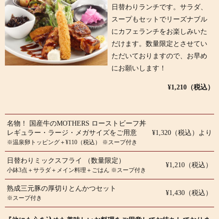
日替わりランチです。サラダ、
スープもセットでリーズナブル
にカフェランチをお楽しみいた
だけます。数量限定とさせてい
ただいておりますので、お早め
にお願いします！
¥1,210（税込）
名物！ 国産牛のMOTHERS ローストビーフ丼
レギュラー・ラージ・メガサイズをご用意
¥1,320（税込）より
※温泉卵トッピング＋¥110（税込） ※スープ付き
日替わりミックスフライ （数量限定）
¥1,210（税込）
小鉢3点＋サラダ＋メイン料理＋ごはん ※スープ付き
熟成三元豚の厚切りとんかつセット
¥1,430（税込）
※スープ付き