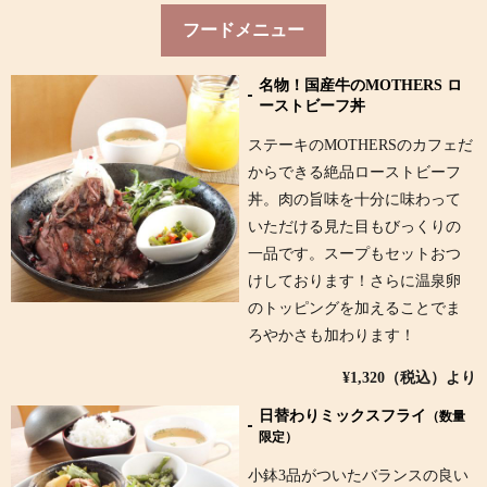
フードメニュー
名物！国産牛のMOTHERS ロ
ーストビーフ丼
ステーキのMOTHERSのカフェだ
からできる絶品ローストビーフ
丼。肉の旨味を十分に味わって
いただける見た目もびっくりの
一品です。スープもセットおつ
けしております！さらに温泉卵
のトッピングを加えることでま
ろやかさも加わります！
¥1,320（税込）より
日替わりミックスフライ
（数量
限定）
小鉢3品がついたバランスの良い